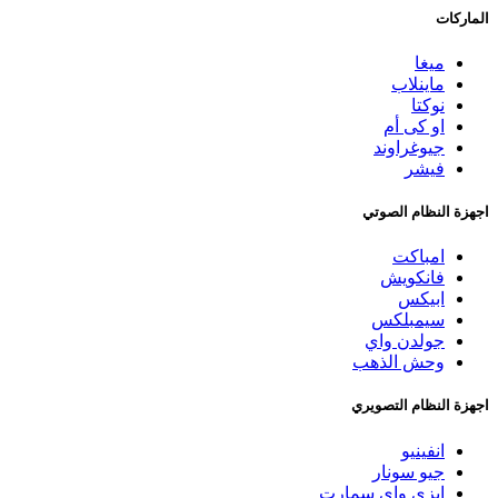
الماركات
ميغا
ماينلاب
نوكتا
او كى أم
جيوغراوند
فيشر
اجهزة النظام الصوتي
امباكت
فانكويش
ابيكس
سيمبلكس
جولدن واي
وحش الذهب
اجهزة النظام التصويري
انفينيو
جيو سونار
ايزي واي سمارت