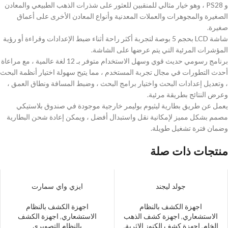
و PS28 ، وهو خيار مثالي للمنقبين للعثور على شذرات الذهب الطبيعي والمعادن
الصغيرة والمجوهرات والعملات المعدنية وأنواع المعادن الأخرى على أعماق
صغيرة.
شاشة LCD بحجم 5 بوصة لتجربة أكثر راحة أثناء ضبط الإعدادات وقراءة أو رؤية
المؤشرات المرئية التي يتم عرضها على الشاشة.
برنامج رسومي حديث قوي وسهل الاستخدام متوفر بـ 12 لغة عالمية ، مع مراعاة
أحدث التطورات في مجال تجربة المستخدم ، مما يتيح سهولة اختيار أنظمة البحث
، وتعديل إعدادات البحث واختيار برامج البحث ، وضبط المسافة ونطاق العمق ،
وعرض النتائج بطريقة مرئية.
يعمل عن طريق بطارية ليثيوم بوليمر خارجية موجودة في صندوق بلاستيكي
مصمم بشكل مميز لإمكانية نقل واستبدال أفضل ، ويمكن إعادة شحن البطارية
وضمان فترة تشغيل طويلة.
منتجات ذات صلة
جولد ليجند
ايزي واي سمارت
اجهزة الكشف بالنظام
اجهزة الكشف بالنظام
الاستشعاري
,
اجهزة كشف الذهب
الاستشعاري
,
اجهزة الكشف
الخام
,
اجهزة كشف الكنوز الاثرية
,
بالنظام التصويري