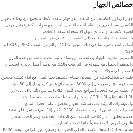
خصائص الجهاز
جهاز كونكورد للكشف عن المعادن هو جهاز متعدد الأنظمة يجمع بين وظائف جهاز
الكشف بعيد المدى مع نظام الحث النبضي الفريد مع ميزات ذكية وتمثيل مرئي
لجميع الأنظمة ،و برنامج سهل الاستخدام متعدد اللغات.
5 أنظمة بحث مناسبة لمختلف تطبيقات الكشف عن المعادن
أدوات كشف قوية بما في ذلك: مجس I.M.T.U واقراص البحث PS50 و PS36 و
PS28.
التصميم الحديث للجهاز وملحقاته من مواد عالية الجودة تجمع بين خفة الوزن
والمظهر الجميل مع سهولة في التركيب والفك مع توفير أفضل تجربة استخدام
للمنقب في مجالات البحث.
تقنية جديدة للكشف عن المعادن بنظام الكشف بعيد المدى مع أداء كشف محسن
ونطاق مسح أوسع يصل إلى 3000 متر ونطاق عمق كبير يصل إلى 50 مترًا.
Manual LRL و ​​CTRL LRL مع خيارات مختلفة لتخصيص عملية البحث
والمؤشرات المرئية على شاشة الجهاز للحصول على أفضل النتائج.
نظام الحث النبضي الفريد باستخدام PS50 الكبير (50 سم) يشتمل على تقنية
جديدة تحقق أداءً رائعًا في الكشف عن المعادن الحديدية وغير الحديدية في
ظروف الأرض المختلفة وأنواع التربة والتضاريس.
نظام Smart Detect الكشف الذكي الجديد مع وضعين عبر اقراص البحث PS36