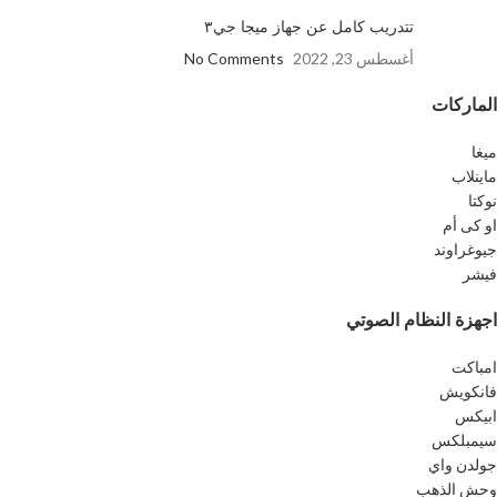
تتدريب كامل عن جهاز ميجا جي٣
أغسطس 23, 2022
No Comments
الماركات
ميغا
ماينلاب
نوكتا
او كى أم
جيوغراوند
فيشر
اجهزة النظام الصوتي
امباكت
فانكويش
ابيكس
سيمبلكس
جولدن واي
وحش الذهب