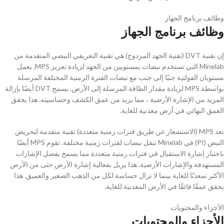
وظائف برنامج الجهاز
وظائف برنامج الجهاز
إن تقنية DVT (تقنية الجهد المزدوج) هي تقنية التعريفي النبضي المتقدمة من
Minelab التي تستخدم نبضات بمستويين من الجهد لزيادة تعزيز MPS. يعمل
مستويان الفولتية جنبًا إلى جنب مع نبضات الفترة الزمنية المختلفة المرسلة
بواسطة MPS لزيادة مقدار الطاقة المرسلة إلى الأرض. يسمح DVT أيضًا بإزالة
المزيد من الإشارة الأرضية ، مما يزيد من عمق الكشف وحساسيته. هذا يحقق
العمق النهائي في أرض معدنية للغاية.
تعد MPS (الاستشعار عن طريق فترات زمنية متعددة) تقنية متقدمة لتحريض
النبض (PI) في Minelab تنقل نبضات لفترات زمنية مختلفة. تقوم MPS أيضًا
باختبار إشارة الاستقبال في فترات زمنية متعددة مما يسمح بفصل الإشارات
المستهدفة والإشارات الأرضية. هذا يزيل بفعالية إشارة الأرض حتى من الأرض
الأكثر تمعدنًا للغاية بينما لا تزال حساسة لكل من الذهب الصغير والعميق. هذا
يحقق عمقًا فائقًا في الأرض المعدنية للغاية.
الأجزاء والمحتويات
الأجزاء والمحتويات