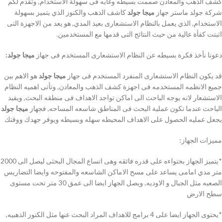
كشف الذهب والمعادن صممت بسيطه وغايه فى سهولة الاستخدام, وتقدم لكم
شركة جولد ماستر جهاز
ميجا جولد
كاشف الذهب والكنوز الذي يتميز بسهولة
الاستخدام, الذي يعمل بالنظام الاستشعارى بعيد المدي, هو يعد من الاجهزة التى
اثبتت كفأة عالية من حيث النتائج التى قدمها مع المستخدمين.
دعونا نأخذ فكرة بسيطه عن النظام الاستشعارى المستخدم فى جهاز
ميجا جولد:
قد يكون النظام الاستشعارى المنفرد المستخدم فى جهاز
ميجا جولد
هو الاهم بين
جميع الانظمه المستخدمه فى اجهزة كشف الذهب والمعادن, وتأتى اهميه النظام
الاستشعار لانه يوجه الباحث الى اماكن تواجد الاهداف فى منطقه البحث, ويفيد
الباحث عندما تكون عملية البحث فى المناطق شاسعه المساحه, فجهاز
ميجا جولد
يجعل عمليه الحصول على الاهداف المحيطه سهله وبسيطه ويوفر جهدك ووقتك
مميزات الجهاز:
*يتميز الجهاز بحتواءه على قدره فائقه وهى اتساع المجال البحثى ليصل الى 2000
متر مدي امامى يساعد على مسح الاماكن الشاسعه والمفتوحه وايضا التضاريس
الصعبه مثل الجبال و الاوديه, ويصل الجهاز ايضا الى عمق 30 متر تحت مستوى
سطح الارض
*يحتوى الجهاز ايضا على 4 برامج للاهداف المراد البحث عنها مثل الكنوز الذهبيه,