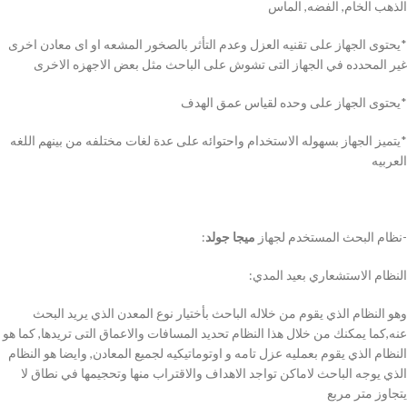
الذهب الخام, الفضه, الماس
*يحتوى الجهاز على تقنيه العزل وعدم التأثر بالصخور المشعه او اى معادن اخرى
غير المحدده في الجهاز التى تشوش على الباحث مثل بعض الاجهزه الاخرى
*يحتوى الجهاز على وحده لقياس عمق الهدف
*يتميز الجهاز بسهوله الاستخدام واحتوائه على عدة لغات مختلفه من بينهم اللغه
العربيه
-نظام البحث المستخدم لجهاز
ميجا جولد
:
النظام الاستشعاري بعيد المدي:
وهو النظام الذي يقوم من خلاله الباحث بأختيار نوع المعدن الذي يريد البحث
عنه,كما يمكنك من خلال هذا النظام تحديد المسافات والاعماق التى تريدها, كما هو
النظام الذي يقوم بعمليه عزل تامه و اوتوماتيكيه لجميع المعادن, وايضا هو النظام
الذي يوجه الباحث لاماكن تواجد الاهداف والاقتراب منها وتحجيمها في نطاق لا
يتجاوز متر مربع