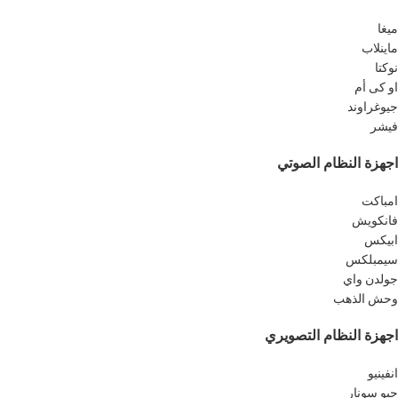
ميغا
ماينلاب
نوكتا
او كى أم
جيوغراوند
فيشر
اجهزة النظام الصوتي
امباكت
فانكويش
ابيكس
سيمبلكس
جولدن واي
وحش الذهب
اجهزة النظام التصويري
انفينيو
جيو سونار